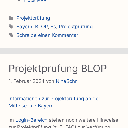
Tipps PPP
Kategorien
Projektprüfung
Schlagwörter
Bayern
,
BLOP
,
Es
,
Projektprüfung
Schreibe einen Kommentar
Projektprüfung BLOP
1. Februar 2024
von
NinaSchr
Informationen zur Projektprüfung an der
Mittelschule Bayern
Im
Login-Bereich
stehen noch weitere Hinweise
zur Projektprüfung (z. B. FAQ) zur Verfügung.