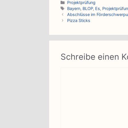
Kategorien
Projektprüfung
Schlagwörter
Bayern
,
BLOP
,
Es
,
Projektprüfu
Abschlüsse im Förderschwerpu
Pizza Sticks
Schreibe einen 
Kommentar