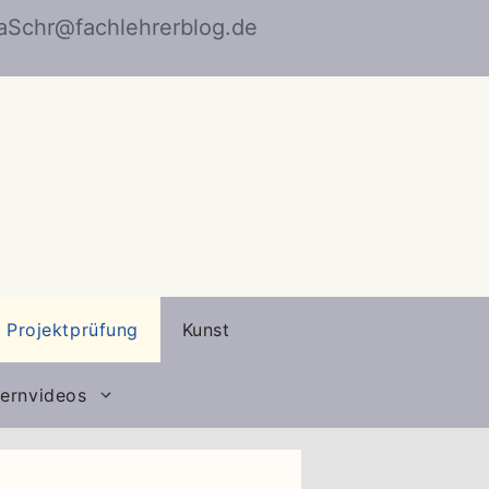
naSchr@fachlehrerblog.de
Projektprüfung
Kunst
ernvideos