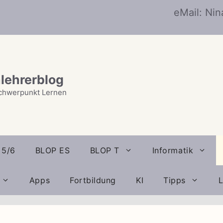
eMail: Ni
lehrerblog
chwerpunkt Lernen
 5/6
BLOP ES
BLOP T
Informatik
Apps
Fortbildung
KI
Tipps
L