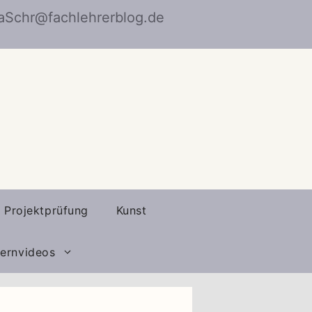
naSchr@fachlehrerblog.de
Projektprüfung
Kunst
ernvideos