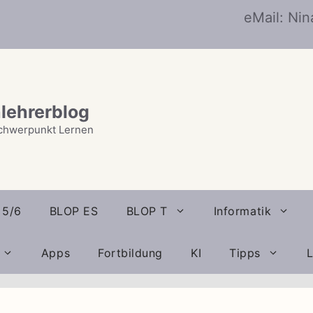
eMail: Ni
lehrerblog
chwerpunkt Lernen
 5/6
BLOP ES
BLOP T
Informatik
Apps
Fortbildung
KI
Tipps
L