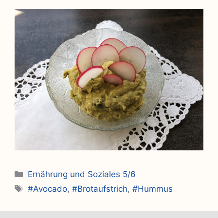
Kategorien
Ernährung und Soziales 5/6
Schlagwörter
#Avocado
,
#Brotaufstrich
,
#Hummus