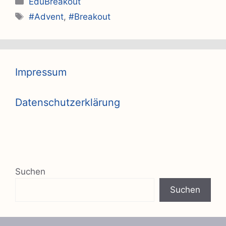
EduBreakout
Schlagwörter
#Advent
,
#Breakout
Impressum
Datenschutzerklärung
Suchen
Suchen