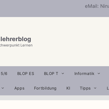
eMail: Ni
lehrerblog
chwerpunkt Lernen
 5/6
BLOP ES
BLOP T
Informatik
Apps
Fortbildung
KI
Tipps
L