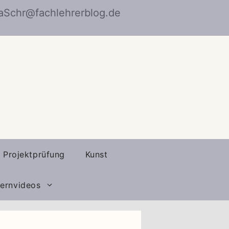
naSchr@fachlehrerblog.de
Projektprüfung
Kunst
ernvideos