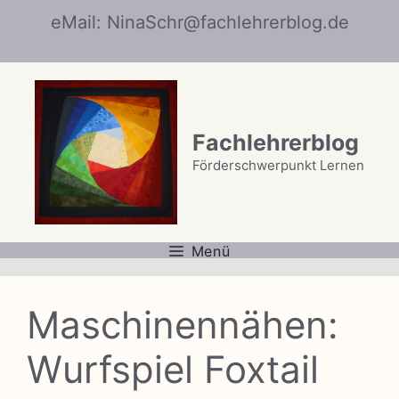
Zum
eMail: NinaSchr@fachlehrerblog.de
Inhalt
springen
Fachlehrerblog
Förderschwerpunkt Lernen
Menü
Maschinennähen:
Wurfspiel Foxtail