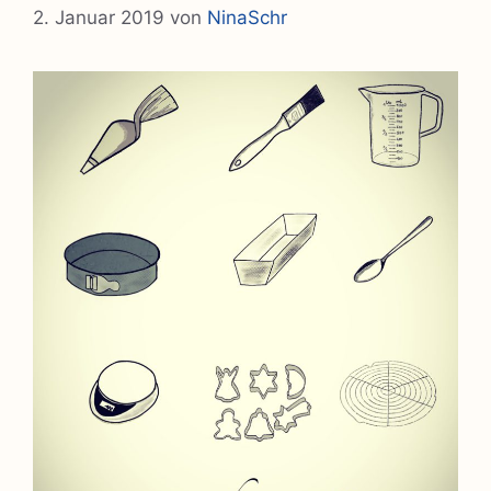
2. Januar 2019
von
NinaSchr