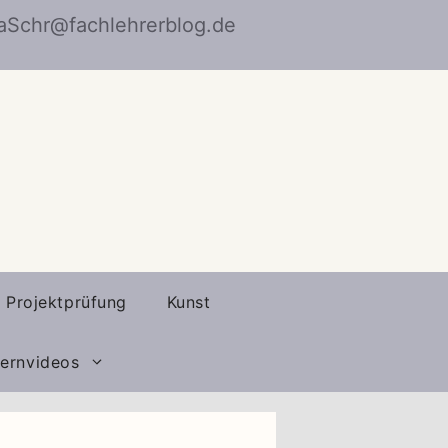
naSchr@fachlehrerblog.de
Projektprüfung
Kunst
ernvideos