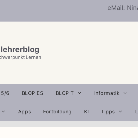
eMail: Ni
lehrerblog
chwerpunkt Lernen
 5/6
BLOP ES
BLOP T
Informatik
Apps
Fortbildung
KI
Tipps
L