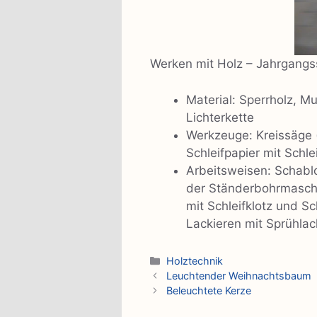
Werken mit Holz – Jahrgangs
Material: Sperrholz, Mu
Lichterkette
Werkzeuge: Kreissäge (
Schleifpapier mit Schl
Arbeitsweisen: Schabl
der Ständerbohrmaschin
mit Schleifklotz und S
Lackieren mit Sprühlac
Kategorien
Holztechnik
Leuchtender Weihnachtsbaum
Beleuchtete Kerze