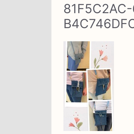
81F5C2AC-
B4C746DFC