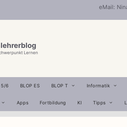
eMail: Ni
lehrerblog
chwerpunkt Lernen
 5/6
BLOP ES
BLOP T
Informatik
Apps
Fortbildung
KI
Tipps
L