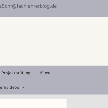
naSchr@fachlehrerblog.de
Projektprüfung
Kunst
ernvideos