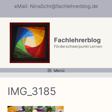
Zum
eMail: NinaSchr@fachlehrerblog.de
Inhalt
springen
Fachlehrerblog
Förderschwerpunkt Lernen
Menü
IMG_3185