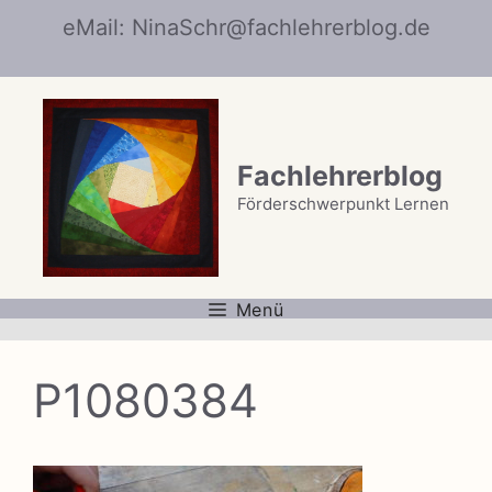
Zum
eMail: NinaSchr@fachlehrerblog.de
Inhalt
springen
Fachlehrerblog
Förderschwerpunkt Lernen
Menü
P1080384