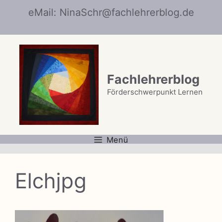
Zum
eMail: NinaSchr@fachlehrerblog.de
Inhalt
springen
Fachlehrerblog
Förderschwerpunkt Lernen
Menü
Elchjpg