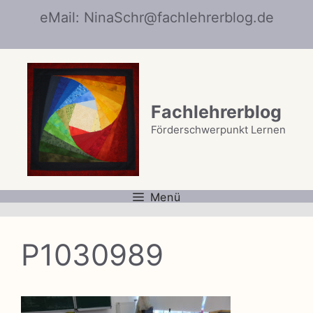
Zum
eMail: NinaSchr@fachlehrerblog.de
Inhalt
springen
Fachlehrerblog
Förderschwerpunkt Lernen
Menü
P1030989