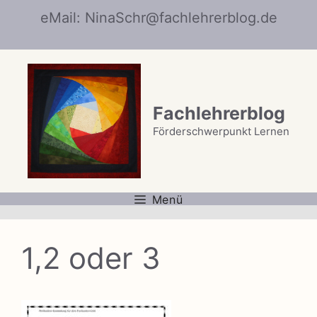
Zum
eMail: NinaSchr@fachlehrerblog.de
Inhalt
springen
Fachlehrerblog
Förderschwerpunkt Lernen
Menü
1,2 oder 3