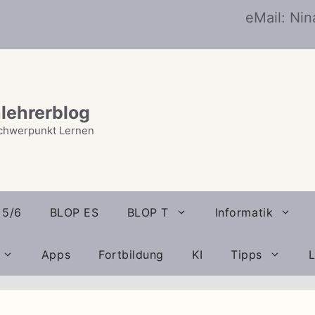
eMail: Ni
lehrerblog
chwerpunkt Lernen
 5/6
BLOP ES
BLOP T
Informatik
Apps
Fortbildung
KI
Tipps
L