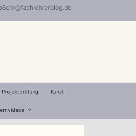
naSchr@fachlehrerblog.de
Projektprüfung
Kunst
ernvideos